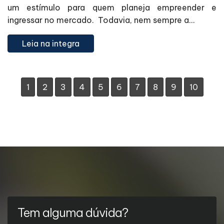
um estímulo para quem planeja empreender e
ingressar no mercado. Todavia, nem sempre a...
Leia na integra
1
2
3
4
5
6
7
8
9
10
Tem alguma dúvida?