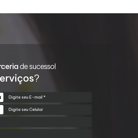
rceria
de sucesso!
erviços
?